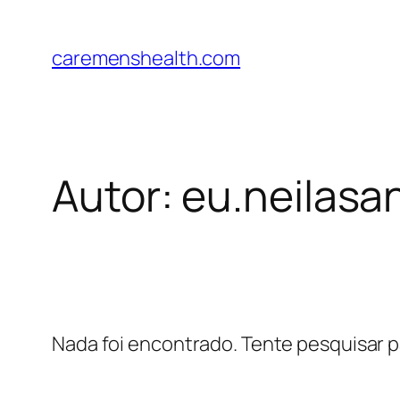
Pular
para
caremenshealth.com
o
conteúdo
Autor:
eu.neilas
Nada foi encontrado. Tente pesquisar p